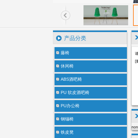
产品分类
藤椅
[
休闲椅
ABS酒吧椅
PU 软皮酒吧椅
PU办公椅
钢镚椅
non
铁皮凳