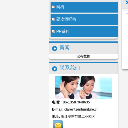
网椅
硬皮酒吧椅
PP系列
新闻
没有数据
餐椅
联系我们
电话:
+86-13587948635
E-mail:
clare@zenfurniture.cn
地址:
浙江安吉范谭工业园区